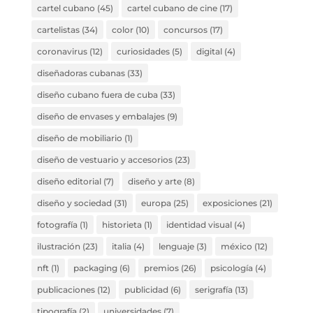
cartel cubano
(45)
cartel cubano de cine
(17)
cartelistas
(34)
color
(10)
concursos
(17)
coronavirus
(12)
curiosidades
(5)
digital
(4)
diseñadoras cubanas
(33)
diseño cubano fuera de cuba
(33)
diseño de envases y embalajes
(9)
diseño de mobiliario
(1)
diseño de vestuario y accesorios
(23)
diseño editorial
(7)
diseño y arte
(8)
diseño y sociedad
(31)
europa
(25)
exposiciones
(21)
fotografía
(1)
historieta
(1)
identidad visual
(4)
ilustración
(23)
italia
(4)
lenguaje
(3)
méxico
(12)
nft
(1)
packaging
(6)
premios
(26)
psicología
(4)
publicaciones
(12)
publicidad
(6)
serigrafía
(13)
tipografía
(2)
universidades
(7)