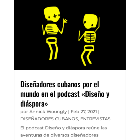
Diseñadores cubanos por el
mundo en el podcast «Diseño y
diáspora»
por
Annick Woungly
|
Feb 27, 2021
|
DISEÑADORES CUBANOS
,
ENTREVISTAS
El podcast Diseño y diáspora reúne las
aventuras de diversos diseñadores