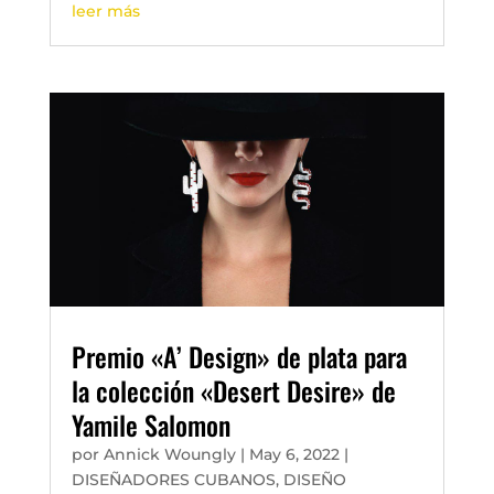
leer más
Premio «A’ Design» de plata para
la colección «Desert Desire» de
Yamile Salomon
por
Annick Woungly
|
May 6, 2022
|
DISEÑADORES CUBANOS
,
DISEÑO