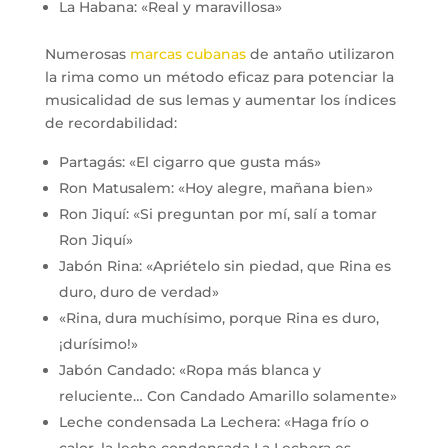
La Habana: «Real y maravillosa»
Numerosas
marcas cubanas
de antaño utilizaron
la rima como un método eficaz para potenciar la
musicalidad de sus lemas y aumentar los índices
de recordabilidad:
Partagás: «El cigarro que gusta más»
Ron Matusalem: «Hoy alegre, mañana bien»
Ron Jiquí: «Si preguntan por mí, salí a tomar
Ron Jiquí»
Jabón Rina: «Apriételo sin piedad, que Rina es
duro, duro de verdad»
«Rina, dura muchísimo, porque Rina es duro,
¡durísimo!»
Jabón Candado: «Ropa más blanca y
reluciente… Con Candado Amarillo solamente»
Leche condensada La Lechera: «Haga frío o
calor, la leche condensada La Lechera es