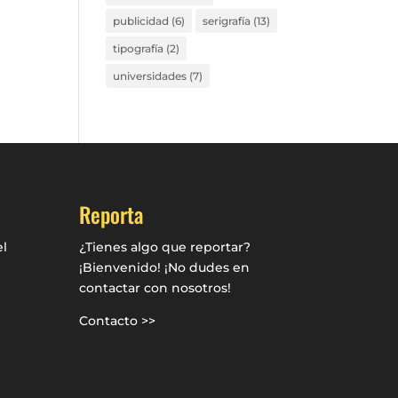
publicidad
(6)
serigrafía
(13)
tipografía
(2)
universidades
(7)
Reporta
l
¿Tienes algo que reportar?
¡Bienvenido! ¡No dudes en
contactar con nosotros!
Contacto >>