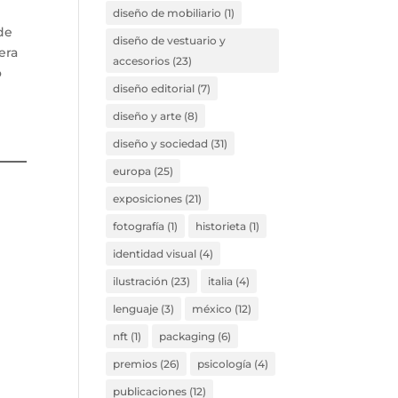
diseño de mobiliario
(1)
de
diseño de vestuario y
era
accesorios
(23)
o
diseño editorial
(7)
diseño y arte
(8)
diseño y sociedad
(31)
europa
(25)
exposiciones
(21)
fotografía
(1)
historieta
(1)
identidad visual
(4)
ilustración
(23)
italia
(4)
lenguaje
(3)
méxico
(12)
nft
(1)
packaging
(6)
premios
(26)
psicología
(4)
publicaciones
(12)