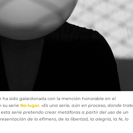
n ha sido galardonada con la mención honorable en el
 su serie
No-lugar
. «
Es una serie, aún en proceso, donde trab
 esta serie pretendo crear metáforas a partir del uso de un
ntación de lo efímero, de la libertad, la alegría, la fe, lo