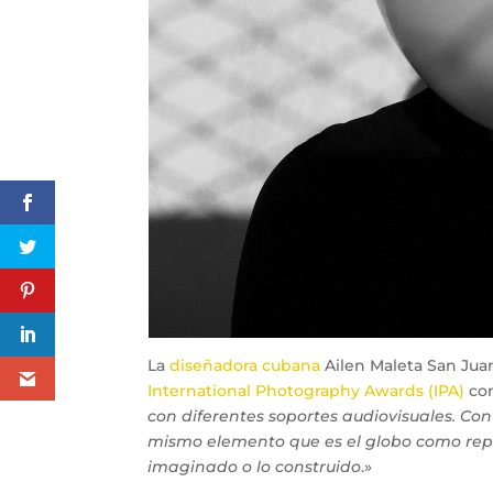
La
diseñadora cubana
Ailen Maleta San Jua
International Photography Awards (IPA)
con
con diferentes soportes audiovisuales. Con
mismo elemento que es el globo como represe
imaginado o lo construido
.»