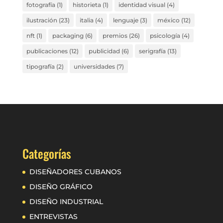
fotografía
(1)
historieta
(1)
identidad visual
(4)
ilustración
(23)
italia
(4)
lenguaje
(3)
méxico
(12)
nft
(1)
packaging
(6)
premios
(26)
psicología
(4)
publicaciones
(12)
publicidad
(6)
serigrafía
(13)
tipografía
(2)
universidades
(7)
Categorías
DISEÑADORES CUBANOS
DISEÑO GRÁFICO
DISEÑO INDUSTRIAL
ENTREVISTAS