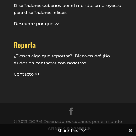
Diseñadores cubanos por el mundo: un proyecto
para diseñadores felices.
Descubre por qué >>
Reporta
¿Tienes algo que reportar? ¡Bienvenido! ¡No
dudes en contactar con nosotros!
Contacto >>
© 2021 DCPM Diseñadores cubanos por el mundo
|
ANNICK & YANNICK
Share This