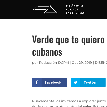
Verde que te quiero 
cubanos
por
Redacción DCPM
|
Oct 29, 2019
|
DISEÑ
facebook
Twitter
Nuevamente los invitamos a explorar junto
óptica siempre atrayente del
color
. Esta v