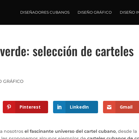
DISEÑADORES CUBANOS
DISEÑO GRÁFICO
DISEÑO I
verde: selección de carteles
O GRÁFICO
Pinterest
LinkedIn
Gmail
 a nosotros
el fascinante universo del cartel cubano
, desde la
ez les proponemos algunos ejemplos de
carteles cubanos de co