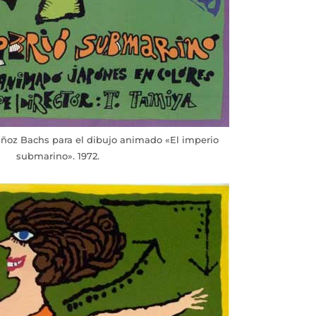
ñoz Bachs para el dibujo animado «El imperio
submarino». 1972.