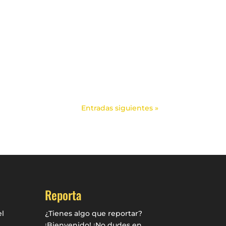
Entradas siguientes »
Reporta
l
¿Tienes algo que reportar?
¡Bienvenido! ¡No dudes en