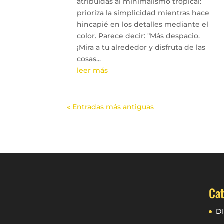
atribuidas al minimalismo tropical:
prioriza la simplicidad mientras hace
hincapié en los detalles mediante el
color. Parece decir: "Más despacio.
¡Mira a tu alrededor y disfruta de las
cosas...
leer más
« Entradas más antiguas
Cat
D