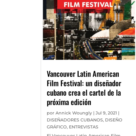
Vancouver Latin American
Film Festival: un diseñador
cubano crea el cartel de la
próxima edición
por
Annick Woungly
|
Jul 9, 2021
|
DISEÑADORES CUBANOS
,
DISEÑO
GRÁFICO
,
ENTREVISTAS
El Vancouver Latin American Film